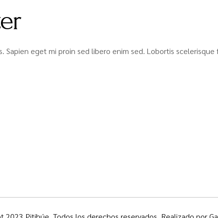
er
isis. Sapien eget mi proin sed libero enim sed. Lobortis scelerisq
t 2023 Pitihúe. Todos los derechos reservados. Realizado por
Ga