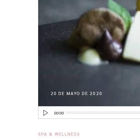
20 DE MAYO DE 2020
Reproductor
00:00
de
audio
SPA & WELLNESS