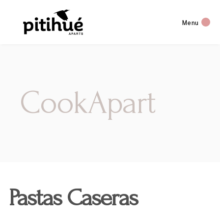
Menu
CookApart
Pastas Caseras