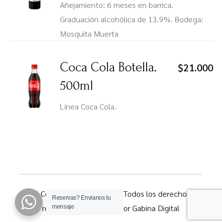
Añejamiento: 6 meses en barrica.
Graduación alcohólica de 13.9%. Bodega:
Mosquita Muerta
Coca Cola Botella.
$21.000
500ml
Línea Coca Cola.
© Copyright 2023 Pitihúe. Todos los derechos
Reservas?
Envianos tu
reservados. Realizado por
Gabina Digital
mensaje